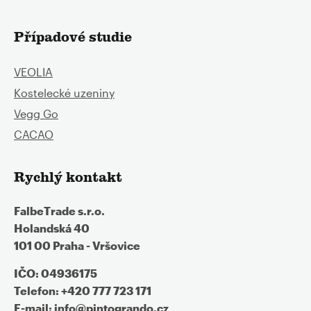
Případové studie
VEOLIA
Kostelecké uzeniny
Vegg Go
CACAO
Rychlý kontakt
FalbeTrade s.r.o.
Holandská 40
101 00 Praha - Vršovice
IČO: 04936175
Telefon: +420 777 723 171
E-mail: info@pintogrando.cz